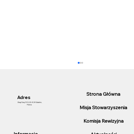
Strona Główna
Adres
Długi Targ 11/12, 80-828 Gdańsk,
Polska
Misja Stowarzyszenia
Komisja Rewizyjna
25-lecie pełnienia funkcji Konsula
Informacje