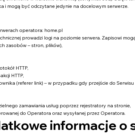
ka i mogą być odczytane jedynie na docelowym serwerze.
erwerach operatora: home.pl
chnicznej prowadzi logi na poziomie serwera. Zapisowi mog
h zasobów – stron, plików),
rotokół HTTP,
sakcji HTTP,
nika (referer link) – w przypadku gdy przejście do Serwisu
elnego zamawiania usług poprzez rejestratory na stronie,
ierowanej do Operatora oraz wysyłanej przez Operatora.
datkowe informacje o