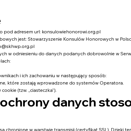
e
go pod adresem url: konsulowiehonorowi.org.pl
owych jest: Stowarzyszenie Konsulów Honorowych w Polsce 
fo@skhwp.org.pl
ch w odniesieniu do danych podanych dobrowolnie w Serwi
lach:
tkownikach i ich zachowaniu w następujący sposób:
ne, które zostają wprowadzone do systemów Operatora.
ookie (tzw. „ciasteczka”).
ochrony danych stos
 chronione w warstwie transmisji (certyfikat SSL). Dzięki