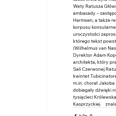
Wety Ratusza Główne
ambasady – zastępc
Harmsen, a także re
korpusu konsularne
uroczystości zapro
którego tekst powst
(Wilhelmus van Nas
Dyrektor Adam Kope
architekta, który p
Sali Czerwonej Rat
kwintet Tubicinator
m.in. chorał Jakoba
dobiegały dźwięki n
tysiącleci Królewsk
Kasprzyckiej     zna