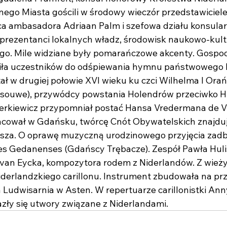
go Miasta gościli w środowy wieczór przedstawiciele 
a ambasadora Adriaan Palm i szefowa działu konsular
prezentanci lokalnych władz, środowisk naukowo-kult
go. Mile widziane były pomarańczowe akcenty. Gospod
siła uczestników do odśpiewania hymnu państwowego H
ał w drugiej połowie XVI wieku ku czci Wilhelma I Orań
souwe), przywódcy powstania Holendrów przeciwko H
rkiewicz przypomniał postać Hansa Vredermana de Vri
racował w Gdańsku, twórcę Cnót Obywatelskich znajduj
usza. O oprawę muzyczną urodzinowego przyjęcia zadb
es Gedanenses (Gdańscy Trębacze). Zespół Pawła Huli
 van Eycka, kompozytora rodem z Niderlandów. Z wież
iderlandzkiego carillonu. Instrument zbudowała na pr
a Ludwisarnia w Asten. W repertuarze carillonistki Ann
lazły się utwory związane z Niderlandami. 