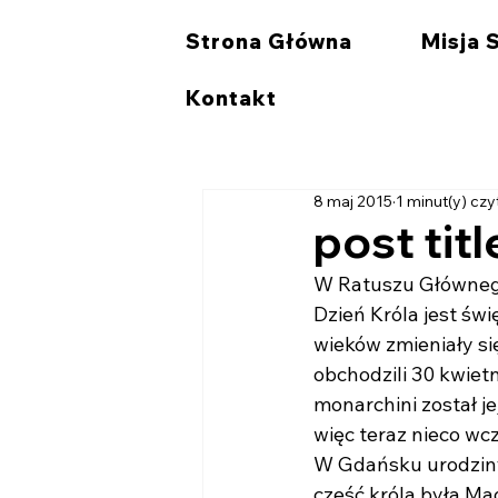
Strona Główna
Misja 
Kontakt
8 maj 2015
1 minut(y) czy
post titl
W Ratuszu Głównego 
Dzień Króla jest św
wieków zmieniały si
obchodzili 30 kwiet
monarchini został je
więc teraz nieco wcz
W Gdańsku urodziny
cześć króla była Ma