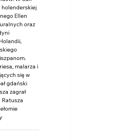
holenderskiej 
nego Ellen 
uralnych oraz 
yni 
olandii, 
skiego 
iszpanom. 
esa, malarza i 
ących się w 
ał gdański 
sza zagrał 
y Ratusza 
zełomie 
y 