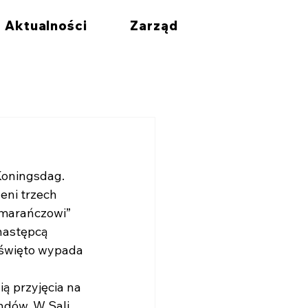
Aktualności
Zarząd
Koningsdag. 
eni trzech 
omarańczowi” 
następcą 
, święto wypada 
 przyjęcia na 
ndów. W Sali 