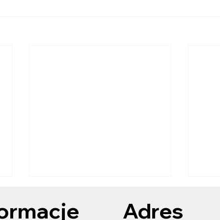
VI M
formacje
Adres
Kons
zało