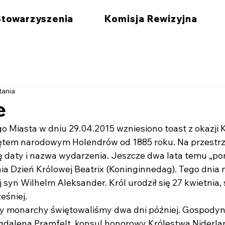
Stowarzyszenia
Komisja Rewizyjna
tania
e
Miasta w dniu 29.04.2015 wzniesiono toast z okazji 
iętem narodowym Holendrów od 1885 roku. Na przestrz
ę daty i nazwa wydarzenia. Jeszcze dwa lata temu „p
nia Dzień Królowej Beatrix (Koninginnedag). Tego dnia 
j syn Wilhelm Aleksander. Król urodził się 27 kwietnia
eśniej.
 monarchy świętowaliśmy dwa dni później. Gospodynią
gdalena Pramfelt, konsul honorowy Królestwa Niderla