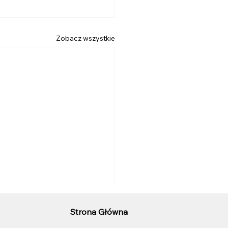
Zobacz wszystkie
orskie Regaty
Strona Główna
ulów w Gdyni dla
gi konsula