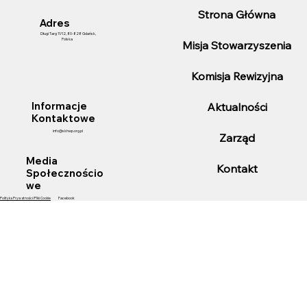
Strona Główna
Adres
Długi Targ 11/12, 80-828 Gdańsk,
Polska
Misja Stowarzyszenia
Komisja Rewizyjna
25-lecie pełnienia funkcji Konsula
Aktualności
Informacje
Honorowego Chile przez Pana Marka
Kontaktowe
Listowskiego.
info@skhwp.org.pl
Zarząd
Media
Kontakt
Społecznościo
we
Polityka Prywatności/Pliki Cookie
Facebook