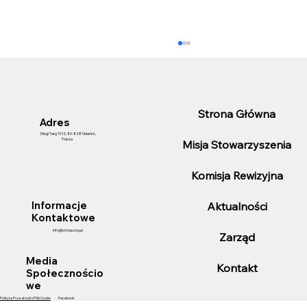
Strona Główna
Adres
Długi Targ 11/12, 80-828 Gdańsk,
Polska
Misja Stowarzyszenia
Komisja Rewizyjna
25-lecie pełnienia funkcji Konsula
Aktualności
Informacje
Honorowego Chile przez Pana Marka
Kontaktowe
Listowskiego.
info@skhwp.org.pl
Zarząd
Media
Kontakt
Społecznościo
we
Polityka Prywatności/Pliki Cookie
Facebook