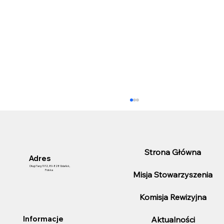
Strona Główna
Adres
Długi Targ 11/12, 80-828 Gdańsk,
Polska
Misja Stowarzyszenia
Komisja Rewizyjna
25-lecie pełnienia funkcji Konsula
Aktualności
Informacje