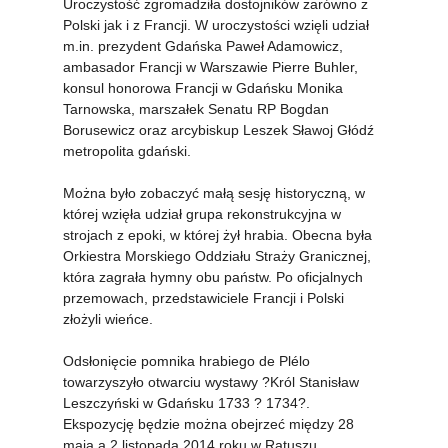
Uroczystość zgromadziła dostojników zarówno z 
Polski jak i z Francji. W uroczystości wzięli udział 
m.in. prezydent Gdańska Paweł Adamowicz, 
ambasador Francji w Warszawie Pierre Buhler, 
konsul honorowa Francji w Gdańsku Monika 
Tarnowska, marszałek Senatu RP Bogdan 
Borusewicz oraz arcybiskup Leszek Sławoj Głódź 
metropolita gdański.
Można było zobaczyć małą sesję historyczną, w 
której wzięła udział grupa rekonstrukcyjna w 
strojach z epoki, w której żył hrabia. Obecna była  
Orkiestra Morskiego Oddziału Straży Granicznej, 
która zagrała hymny obu państw. Po oficjalnych 
przemowach, przedstawiciele Francji i Polski 
złożyli wieńce.
Odsłonięcie pomnika hrabiego de Plélo 
towarzyszyło otwarciu wystawy ?Król Stanisław 
Leszczyński w Gdańsku 1733 ? 1734?. 
Ekspozycję będzie można obejrzeć między 28 
maja a 2 listopada 2014 roku w Ratuszu 