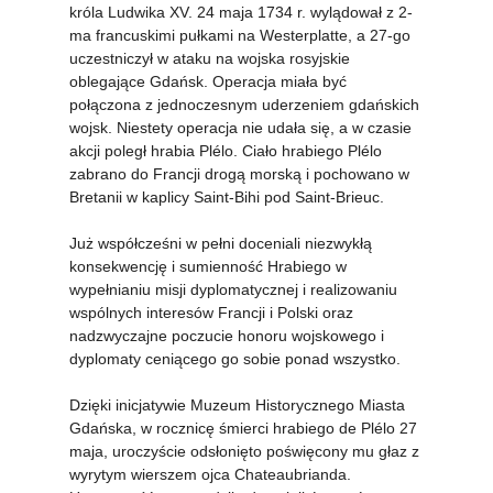
króla Ludwika XV. 24 maja 1734 r. wylądował z 2-
ma francuskimi pułkami na Westerplatte, a 27-go 
uczestniczył w ataku na wojska rosyjskie 
oblegające Gdańsk. Operacja miała być 
połączona z jednoczesnym uderzeniem gdańskich 
wojsk. Niestety operacja nie udała się, a w czasie 
akcji poległ hrabia Plélo. Ciało hrabiego Plélo 
zabrano do Francji drogą morską i pochowano w 
Bretanii w kaplicy Saint-Bihi pod Saint-Brieuc.
Już współcześni w pełni doceniali niezwykłą 
konsekwencję i sumienność Hrabiego w 
wypełnianiu misji dyplomatycznej i realizowaniu 
wspólnych interesów Francji i Polski oraz 
nadzwyczajne poczucie honoru wojskowego i 
dyplomaty ceniącego go sobie ponad wszystko.
Dzięki inicjatywie Muzeum Historycznego Miasta 
Gdańska, w rocznicę śmierci hrabiego de Plélo 27 
maja, uroczyście odsłonięto poświęcony mu głaz z 
wyrytym wierszem ojca Chateaubrianda. 