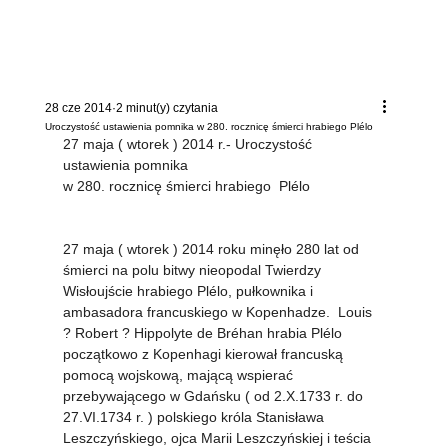
28 cze 2014
2 minut(y) czytania
Uroczystość ustawienia pomnika w 280. rocznicę śmierci hrabiego Plélo
27 maja ( wtorek ) 2014 r.- Uroczystość 
ustawienia pomnika 
w 280. rocznicę śmierci hrabiego  Plélo
27 maja ( wtorek ) 2014 roku minęło 280 lat od 
śmierci na polu bitwy nieopodal Twierdzy 
Wisłoujście hrabiego Plélo, pułkownika i 
ambasadora francuskiego w Kopenhadze.  Louis 
? Robert ? Hippolyte de Bréhan hrabia Plélo 
początkowo z Kopenhagi kierował francuską 
pomocą wojskową, mającą wspierać 
przebywającego w Gdańsku ( od 2.X.1733 r. do 
27.VI.1734 r. ) polskiego króla Stanisława 
Leszczyńskiego, ojca Marii Leszczyńskiej i teścia 