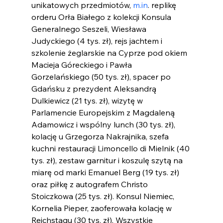
unikatowych przedmiotów, 
m.in
. replikę 
orderu Orła Białego z kolekcji Konsula 
Generalnego Seszeli, Wiesława 
Judyckiego (4 tys. zł), rejs jachtem i 
szkolenie żeglarskie na Cyprze pod okiem 
Macieja Góreckiego i Pawła 
Gorzelańskiego (50 tys. zł), spacer po 
Gdańsku z prezydent Aleksandrą 
Dulkiewicz (21 tys. zł), wizytę w 
Parlamencie Europejskim z Magdaleną 
Adamowicz i wspólny lunch (30 tys. zł), 
kolację u Grzegorza Nakrajnika, szefa 
kuchni restauracji Limoncello di Mielnik (40 
tys. zł), zestaw garnitur i koszulę szytą na 
miarę od marki Emanuel Berg (19 tys. zł) 
oraz piłkę z autografem Christo 
Stoiczkowa (25 tys. zł). Konsul Niemiec, 
Kornelia Pieper, zaoferowała kolację w 
Reichstagu (30 tys. zł). Wszystkie 