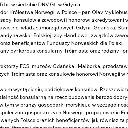
05.br. w siedzibie DNV GL w Gdynia.
dor Królestwa Norwegii w Polsce – pan Olav Myklebus
ady, konsulowie zawodowi i honorowi akredytowani 
tawiciele: władz samorządowych Gdyni i Gdańska, Sta
andynawsko- Polskiej Izby Handlowej, związków zaw
oraz beneficjentów Funduszy Norweskich dla Polski.
any był korpus konsularny Trójmiasta oraz rodziny i pr
rektorzy ECS, muzeów Gdańska i Malborka, przedstawi
szych Trójmiasta oraz konsulowie honorowi Norwegii w 
woim wystąpieniu, podziękował konsulowi Rzeszewicz
iałalność konsularną na rzecz budowania bardzo dobryc
w tym w branży gospodarki morskiej, a w szczególnośc
 społeczno-gospodarczych Norwegii, propagowanie F
anych Polsce oraz ich beneficjentów, jak również za
cjom, firmom i obywatelom norweskim w okręgu kons