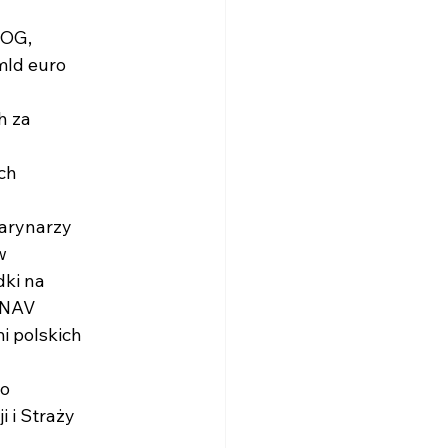
EOG,
mld euro
h za
ych
 marynarzy
w
dki na
/NAV
i polskich
go
 i Straży