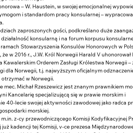
norowa – W. Haustein, w swojej emocjonalnej wypowie
wymogom i standardom pracy konsularnej – wypracow
a.
dziach zaproszonych gości, podkreślano duże zaang
 działalność konsularną i na forum korpusu konsularn
w ramach Stowarzyszenia Konsulów Honorowych w Pols
 że w 2016 r., J.W. Król Norwegii Harald V uhonorował
a Kawalerskim Orderem Zasługi Królestwa Norwegii – 
i dla Norwegii, t.j. najwyższym oficjalnym odznaczeni
 otrzymać w Norwegii.
że mec. Michał Rzeszewicz jest znanym prawnikiem m
 Kancelarię specjalizującą się w prawie morskim i
e 40-lecie swojej aktywności zawodowej jako radca p
gospodarki morskiej.
e, m.in. z-cy przewodniczącego Komisji Kodyfikacyjnej 
j już kadencji tej Komisji, v-ce prezesa Międzynarodo