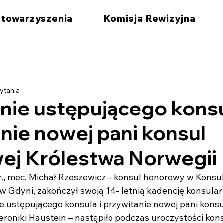
Stowarzyszenia
Komisja Rewizyjna
zytania
ie ustępującego konsu
nie nowej pani konsul
ej Królestwa Norwegii
r., mec. Michał Rzeszewicz – konsul honorowy w Konsu
w Gdyni, zakończył swoją 14- letnią kadencję konsular
e ustępującego konsula i przywitanie nowej pani konsu
roniki Haustein – nastąpiło podczas uroczystości kons