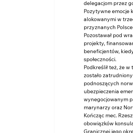
delegacjom przez gos
Pozytywne emocje ko
alokowanymi w trze
przyznanych Polsce
Pozostawał pod wra
projekty, finansowa
beneficjentów, kied
społeczności.
Podkreślił też, że w
zostało zatrudnion
podnoszących norwe
ubezpieczenia emer
wynegocjowanym prz
marynarzy oraz No
Kończąc mec. Rzesz
obowiązków konsula
Granicznej jego okr