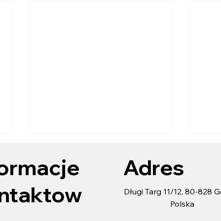
VI M
formacje
Adres
Kons
zało
VI M
hon
ntaktow
Długi Targ 11/12, 80-828 
które
Polska
Gdyni
okazj