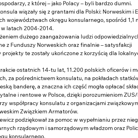
podarzy, z której – jako Polacy – byli bardzo dumni.
nsula wiązały się z grantami dla Polski: Norweskim i 
ch województwach okręgu konsularnego, spośród 1,1 
 w latach 2004-2014.
żeniem dużego zaangażowania ludzi odpowiedzialnyc
ne z Funduszy Norweskich oraz finalnie – satysfakcji
y projekty te zostały ukończone z korzyścią dla lokaln
 trakcie ostatnich 14-tu lat, 11.200 polskich oficerów i
ych, za pośrednictwem konsulatu, na pokładach statkó
ską banderę, a znaczna ich część mogła opłacać skła
ytalne i rentowe w Polsce, dzięki porozumieniom ZUS
y współpracy konsulatu z organizacjami związkowym
rweskim Związkiem Armatorów.
ewicz podziękował za pomoc w wypełnianiu przez nie
rnych rządowym i samorządowym władzom oraz Policji
ęgu konsularnego.