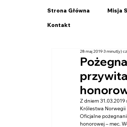
Strona Główna
Misja 
Kontakt
28 maj 2019
3 minut(y) c
Pożegnan
przywita
honorow
Z dniem 31.03.2019 
Królestwa Norwegii 
Oficjalne pożegnani
honorowej – mec. We