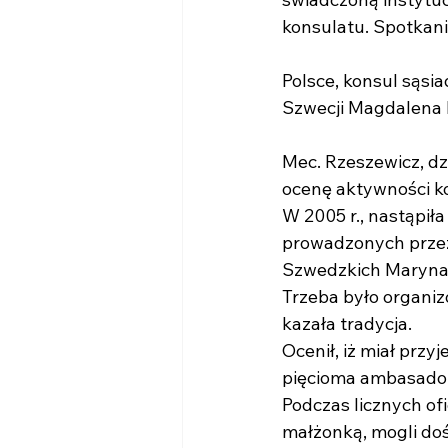
konsulatu. Spotkan
Polsce, konsul sąsi
Szwecji Magdalena 
Mec. Rzeszewicz, dz
ocenę aktywności kon
W 2005 r., nastąpiła
prowadzonych przez
Szwedzkich Maryna
Trzeba było organiz
kazała tradycja.
Ocenił, iż miał pr
pięcioma ambasadora
Podczas licznych of
małżonką, mogli do