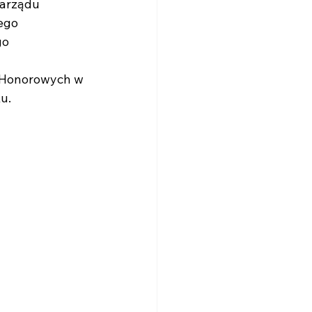
zarządu
iego
go
 Honorowych w 
u. 