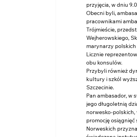
przyjęcia, w dniu 9.
Obecni byli, ambasa
pracownikami ambas
Trójmieście, przeds
Wejherowskiego, Sk
marynarzy polskich 
Licznie reprezentow
obu konsulów.
Przybyli również dy
kultury i szkól wyż
Szczecinie.
Pan ambasador, w s
jego długoletnią dz
norwesko-polskich, 
promocję osiągnięć
Norweskich przyznaw
świadczoną instytu