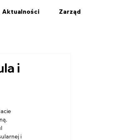
Aktualności
Zarząd
la i
lacie
ną.
l
ularnej i