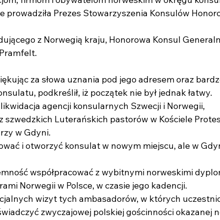
ie prowadziła Prezes Stowarzyszenia Konsulów Hono
adującego z Norwegią kraju, Honorowa Konsul General
Pramfelt.
iękując za słowa uznania pod jego adresem oraz bard
sulatu, podkreślił, iż początek nie był jednak łatwy.
 likwidacja agencji konsularnych Szwecji i Norwegii,
 szwedzkich Luterańskich pastorów w Kościele Prote
rzy w Gdyni.
ować i otworzyć konsulat w nowym miejscu, ale w Gdyn
zyjemność współpracować z wybitnymi norweskimi dypl
mi Norwegii w Polsce, w czasie jego kadencji.
icjalnych wizyt tych ambasadorów, w których uczestnic
świadczyć zwyczajowej polskiej gościnności okazanej