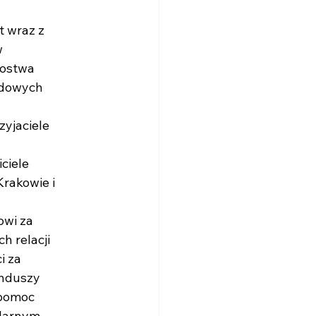
t wraz z
w
rostwa
odowych
zyjaciele
ciele
Krakowie i
owi za
h relacji
i za
unduszy
 pomoc
ularnym