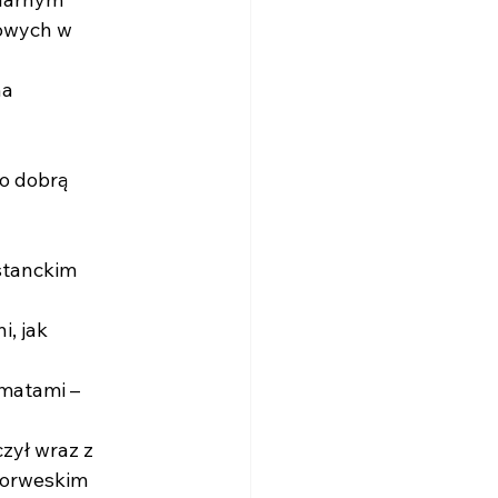
rowych w
na
zo dobrą
stanckim
i, jak
omatami –
zył wraz z
 norweskim