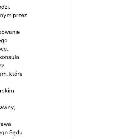
dzi,
anym przez
ażowanie
ego
ce.
 konsula
za
em, które
orskim
rawny,
Prawa
wego Sądu