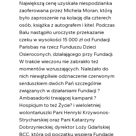
Największą cenę uzyskała niespodzianka 
zaoferowana przez Michela Moran, którą 
było zaproszenie na kolację dla czterech 
osób, książka z autografem i kitel. Podczas 
Balu nastąpiło uroczyste przekazanie 
czeku w wysokości 15 000 zł od Fundacji 
Parisbas na rzecz Funduszu Dzieci 
Osieroconych, działającego przy Fundacji.
W trakcie wieczoru nie zabrakło też 
momentów wzruszających. Należało do 
nich niewątpliwie odznaczenie czerwonym 
serduszkiem dwóch Pań szczególnie 
związanych w działaniami Fundacji ? 
Ambasadorki trwającej kampanii ?
Hospicjum to też Życie? i wieloletniej 
wolontariuszki Pani Henryki Krzywonos-
Strycharskiej oraz Pani Katarzyny 
Dobrzynieckiej, dyrektor Loży Gdańskiej 
BCC, która od początku wspiera Fundację 