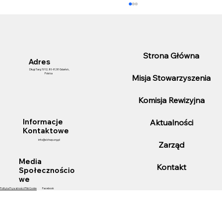
Strona Główna
Adres
Długi Targ 11/12, 80-828 Gdańsk,
Polska
Misja Stowarzyszenia
Komisja Rewizyjna
25-lecie pełnienia funkcji Konsula
Aktualności
Informacje
Honorowego Chile przez Pana Marka
Kontaktowe
Listowskiego.
info@skhwp.org.pl
Zarząd
Media
Kontakt
Społecznościo
we
Polityka Prywatności/Pliki Cookie
Facebook