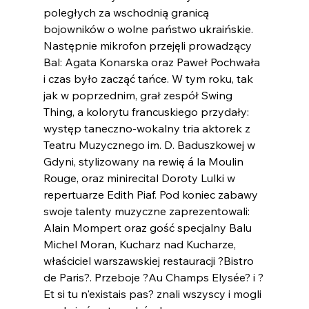
poległych za wschodnią granicą 
bojowników o wolne państwo ukraińskie.
Następnie mikrofon przejęli prowadzący 
Bal: Agata Konarska oraz Paweł Pochwała 
i czas było zacząć tańce. W tym roku, tak 
jak w poprzednim, grał zespół Swing 
Thing, a kolorytu francuskiego przydały: 
występ taneczno-wokalny tria aktorek z 
Teatru Muzycznego im. D. Baduszkowej w 
Gdyni, stylizowany na rewię á la Moulin 
Rouge, oraz minirecital Doroty Lulki w 
repertuarze Edith Piaf. Pod koniec zabawy 
swoje talenty muzyczne zaprezentowali: 
Alain Mompert oraz gość specjalny Balu 
Michel Moran, Kucharz nad Kucharze, 
właściciel warszawskiej restauracji ?Bistro 
de Paris?. Przeboje ?Au Champs Elysée? i ?
Et si tu n'existais pas? znali wszyscy i mogli 