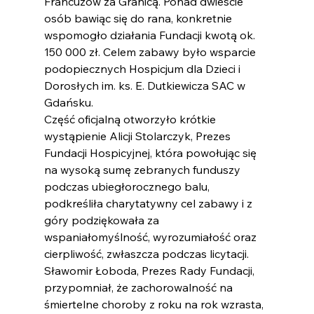
Francuzów za Granicą. Ponad dwieście 
osób bawiąc się do rana, konkretnie 
wspomogło działania Fundacji kwotą ok. 
150 000 zł. Celem zabawy było wsparcie 
podopiecznych Hospicjum dla Dzieci i 
Dorosłych im. ks. E. Dutkiewicza SAC w 
Gdańsku. 
Część oficjalną otworzyło krótkie 
wystąpienie Alicji Stolarczyk, Prezes 
Fundacji Hospicyjnej, która powołując się 
na wysoką sumę zebranych funduszy 
podczas ubiegłorocznego balu, 
podkreśliła charytatywny cel zabawy i z 
góry podziękowała za 
wspaniałomyślność, wyrozumiałość oraz 
cierpliwość, zwłaszcza podczas licytacji. 
Sławomir Łoboda, Prezes Rady Fundacji, 
przypomniał, że zachorowalność na 
śmiertelne choroby z roku na rok wzrasta, 