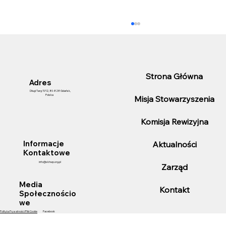
Strona Główna
Adres
Długi Targ 11/12, 80-828 Gdańsk,
Polska
Misja Stowarzyszenia
Komisja Rewizyjna
25-lecie pełnienia funkcji Konsula
Aktualności
Informacje
Honorowego Chile przez Pana Marka
Kontaktowe
Listowskiego.
info@skhwp.org.pl
Zarząd
Media
Kontakt
Społecznościo
we
Polityka Prywatności/Pliki Cookie
Facebook